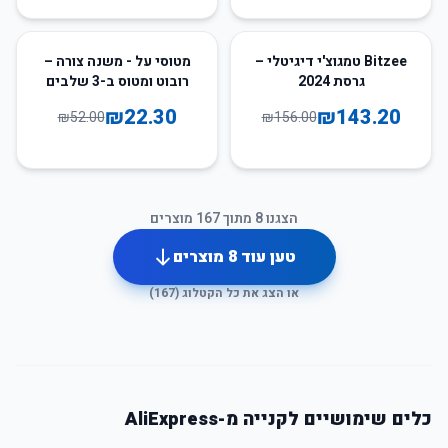
57
%
-
8
%
-
Bitzee טמגוצ'י דיגיטלי –
מטוסי על - משנה צורה –
גרסת 2024
רובוט ומטוס ב-3 שלבים
אינטראקטיבית ומגניבה
₪
22.30
₪
143.20
₪
52.00
₪
156.00
הצגנו
8
מתוך
167
מוצרים
טען עוד
8
מוצרים
או הצג את כל הקטלוג (
167
)
כלים שימושיים לקנייה מ-AliExpress