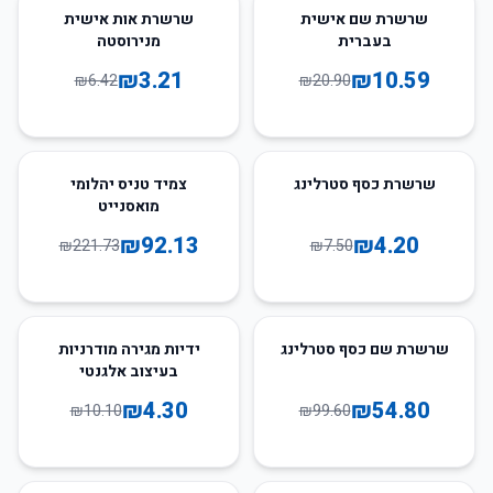
50
%
-
49
%
-
שרשרת שם אישית
שרשרת אות אישית
בעברית
מנירוסטה
₪
3.21
₪
10.59
₪
6.42
₪
20.90
58
%
-
44
%
-
שרשרת כסף סטרלינג
צמיד טניס יהלומי
מואסנייט
₪
92.13
₪
4.20
₪
221.73
₪
7.50
57
%
-
45
%
-
שרשרת שם כסף סטרלינג
ידיות מגירה מודרניות
בעיצוב אלגנטי
₪
4.30
₪
54.80
₪
10.10
₪
99.60