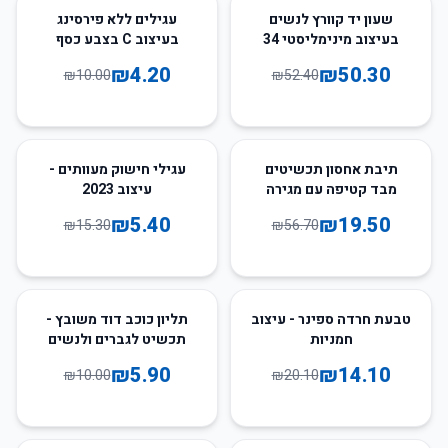
58
%
-
4
%
-
שעון יד קוורץ לנשים
עגילים ללא פירסינג
בעיצוב מינימליסטי 34
בעיצוב C בצבע כסף
מ"מ
לגברים ונשים
₪
4.20
₪
50.30
₪
10.00
₪
52.40
65
%
-
66
%
-
תיבת אחסון תכשיטים
עגילי חישוק מעוותים -
מבד קטיפה עם מגירה
עיצוב 2023
לתצוגה
₪
5.40
₪
19.50
₪
15.30
₪
56.70
41
%
-
30
%
-
טבעת חרדה ספינר - עיצוב
תליון כוכב דוד משובץ -
חמניות
תכשיט לגברים ולנשים
₪
5.90
₪
14.10
₪
10.00
₪
20.10