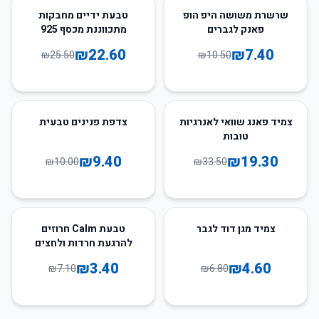
11
%
-
30
%
-
שרשרת משושה היפ הופ
טבעת ידיים מחבקות
פאנק לגברים
מתכווננת מכסף 925
₪
22.60
₪
7.40
₪
25.50
₪
10.50
6
%
-
42
%
-
צמיד פאנג שוואי לאנרגיות
צדפת פנינים טבעית
טובות
₪
9.40
₪
19.30
₪
10.00
₪
33.50
52
%
-
32
%
-
צמיד מגן דוד לגבר
טבעת Calm חרוזים
להרגעת חרדות ולחצים
₪
3.40
₪
4.60
₪
7.10
₪
6.80