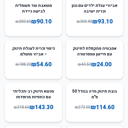
70
%
-
69
%
-
אביזרי עגלת ילדים עם גגון
משאבת שד חשמלית
וכרית ישיבה
לבישה ניידת
₪
90.10
₪
93.10
₪
300.60
₪
300.40
71
%
-
45
%
-
אמבטיה מתקפלת לתינוק
כיסוי וכרית לעגלת תינוק
עם חיישן טמפרטורה
– אביזר מושלם
לבייביסיטר ועגלות
₪
54.60
₪
24.00
₪
188.20
₪
43.50
תינוקות
55
%
-
58
%
-
בובת תינוק מדה בגודל 50
מנשא תינוק רב-תכליתי
ס"מ
עם כתפיות מרופדות
₪
143.30
₪
114.60
₪
318.60
₪
273.00