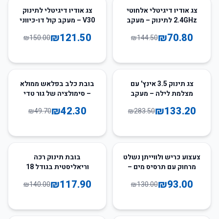
19
%
-
51
%
-
צג אודיו דיגיטלי אלחוטי
צג אודיו דיגיטלי לתינוק
2.4GHz לתינוק – מעקב
V30 – מעקב קול דו-כיווני
קול חד-כיווני
עם אזעקת בכי
₪
121.50
₪
70.80
₪
150.00
₪
144.50
15
%
-
53
%
-
צג תינוק 3.5 אינץ' עם
בובת כלב בפלאש ממולא
מצלמת לילה – מעקב
– סימולציה של גור טדי
וידאו דו-כיווני
לשנאוצר, קורגי, פומרניאן
₪
42.30
₪
133.20
₪
49.70
₪
283.50
וזאב
16
%
-
28
%
-
צעצוע כריש ולווייתן נשלט
בובת תינוק רכה
מרחוק עם תרסיס מים –
וריאליסטית בגודל 18
סירת צוללת לילדים
אינץ' – ויניל מלא
₪
117.90
₪
93.00
₪
140.00
₪
130.00