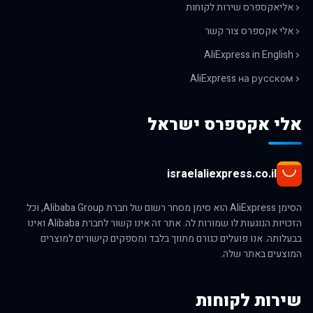
אליאקספרס שירות לקוחות
אלי אקספרס צור קשר
AliExpress in English
AliExpress на русском
אלי אקספרס ישראל
israelaliexpress.co.il
הסימן AliExpress הוא סימן מסחר רשום של חברת Alibaba Group, וכל
הזכויות הנוגעות לו שמורות לה. אתר זה אינו קשור לחברת Alibaba ואינו
בבעלותה. אנו פועלים כגורם מתווך בלבד ומספקים קישורים למוצרים
המוצעים באתר שלה.
שירות לקוחות