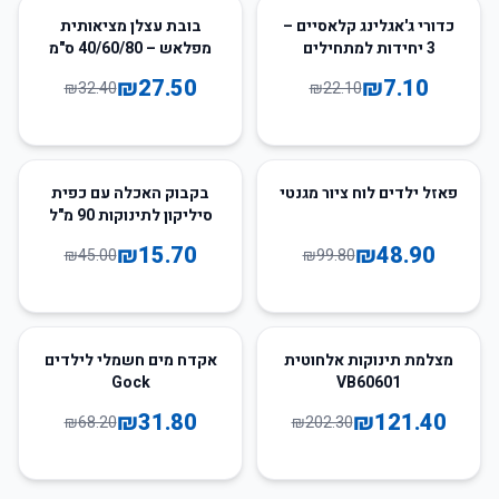
15
%
-
68
%
-
כדורי ג'אגלינג קלאסיים –
בובת עצלן מציאותית
3 יחידות למתחילים
מפלאש – 40/60/80 ס"מ
₪
27.50
₪
7.10
₪
32.40
₪
22.10
65
%
-
51
%
-
פאזל ילדים לוח ציור מגנטי
בקבוק האכלה עם כפית
סיליקון לתינוקות 90 מ"ל
₪
15.70
₪
48.90
₪
45.00
₪
99.80
53
%
-
40
%
-
מצלמת תינוקות אלחוטית
אקדח מים חשמלי לילדים
Gock
VB60601
₪
31.80
₪
121.40
₪
68.20
₪
202.30