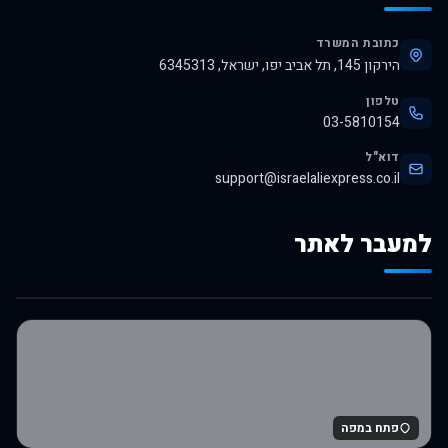
כתובת המשרד
הירקון 145, תל אביב יפו, ישראל, 6345313
טלפון
03-5810154
דוא"ל
support@israelaliexpress.co.il
למעבר לאתר
לרכישה באלי אקספרס
פתח במפה