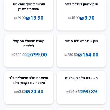
54
%
-
92
%
-
תיק אחסון לעגלת דונה
שרשרת מעץ מותאמת
אישית לתינוק
₪
13.90
₪
3.70
₪
29.90
₪
45.90
68
%
-
42
%
-
שק שינה לעגלת תינוק
קארט חשמלי מתקפל
לילדים
₪
799.00
₪
164.00
₪
2500.00
₪
280.50
68
%
-
74
%
-
משאבת חלב חשמלית
משאבת חלב חשמלית ד"ר
איסלה עם בקבוק חלב
ותפעול נוח
₪
20.40
₪
90.39
₪
63.80
₪
351.84