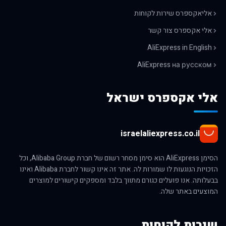
אליאקספרס שירות לקוחות
אלי אקספרס צור קשר
AliExpress in English
AliExpress на русском
אלי אקספרס ישראל
israelaliexpress.co.il
הסימן AliExpress הוא סימן מסחר רשום של חברת Alibaba Group, וכל
הזכויות הנוגעות לו שמורות לה. אתר זה אינו קשור לחברת Alibaba ואינו
בבעלותה. אנו פועלים כגורם מתווך בלבד ומספקים קישורים למוצרים
המוצעים באתר שלה.
שירות לקוחות