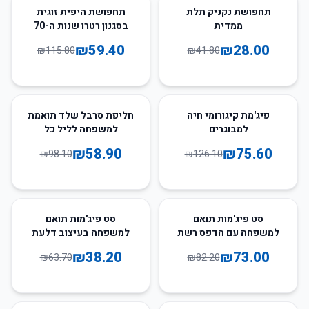
49
%
-
33
%
-
תחפושת נקניק תלת
תחפושת היפית זוגית
ממדית
בסגנון רטרו שנות ה-70
וה-80
₪
59.40
₪
28.00
₪
115.80
₪
41.80
40
%
-
40
%
-
פיג'מת קיגורומי חיה
חליפת סרבל שלד תואמת
למבוגרים
למשפחה לליל כל
הקדושים
₪
58.90
₪
75.60
₪
98.10
₪
126.10
40
%
-
11
%
-
סט פיג'מות תואם
סט פיג'מות תואם
למשפחה עם הדפס רשת
למשפחה בעיצוב דלעת
עכביש
רפאים
₪
38.20
₪
73.00
₪
63.70
₪
82.20