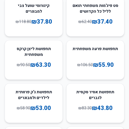
68
%
-
40
%
-
סט פיג'מות משפחתי תואם
קיגורומי שועל צבי
לליל כל הקדושים
למבוגרים
₪
37.80
₪
37.40
₪
118.80
₪
62.40
30
%
-
48
%
-
תחפושת פרעה משפחתית
תחפושת ליצן קרקס
משפחתית
₪
63.30
₪
55.90
₪
90.50
₪
106.50
10
%
-
47
%
-
תחפושת אסיר סקסית
תחפושת ג'ק פרוותית
לגברים
לילדים ולמבוגרים
₪
53.00
₪
43.80
₪
58.90
₪
83.30