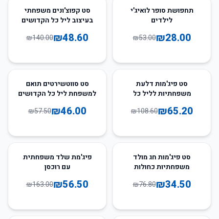
65
%
-
47
%
-
תחפושת סופר לואיג'י
סט קפוצ'ונים משפחתי
לילדים
בעיצוב ליל כל הקדושים
₪
48.60
₪
28.00
₪
140.00
₪
53.00
20
%
-
40
%
-
סט פיג'מות דלעת
סט סווטשירטים תואם
משפחתיות לליל כל
למשפחת ליל כל הקדושים
הקדושים
₪
46.00
₪
65.20
₪
57.50
₪
108.60
65
%
-
55
%
-
סט פיג'מות חג מולד
פיג'מת שלד משפחתית
משפחתיות כחולות
עם רוכסן
₪
56.50
₪
34.50
₪
163.00
₪
76.80