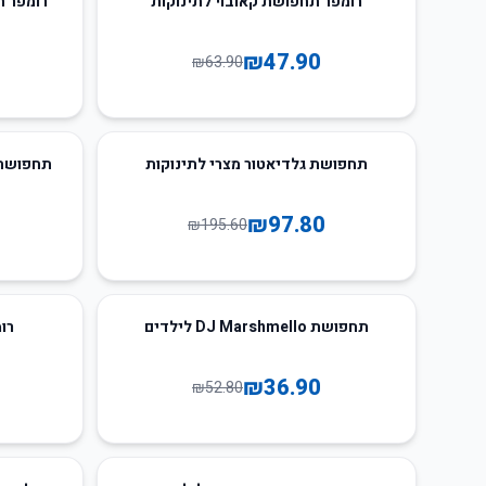
רומפר תחפושת קאובוי לתינוקות
רומפר ת
₪
47.90
₪
63.90
36
%
-
50
%
-
תחפושת גלדיאטור מצרי לתינוקות
תחפושת 
₪
97.80
₪
195.60
40
%
-
30
%
-
תחפושת DJ Marshmello לילדים
רו
₪
36.90
₪
52.80
30
%
-
43
%
-