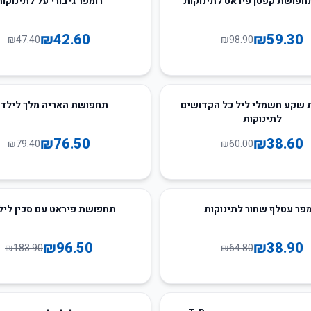
חפושת קפטן פיראט לתינוקות
רומפר גיבורי על לתינוקו
₪
42.60
₪
59.30
₪
47.40
₪
98.90
4
%
-
שקע חשמלי ליל כל הקדושים
תחפושת האריה מלך לילדי
לתינוקות
₪
76.50
₪
38.60
₪
79.40
₪
60.00
48
%
-
מפר עטלף שחור לתינוקות
תחפושת פיראט עם סכין ליל
₪
96.50
₪
38.90
₪
183.90
₪
64.80
41
%
-