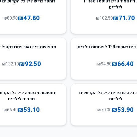
גלימת דינוזאור טריצרטופס ו-T-Rex
רומפר כריש ליל כל הקדושים ל
לילדים
₪
47.80
₪
71.70
₪
80.90
₪
102.50
30
%
-
T-R לפעוטות וילדים
תחפושת דינוזאור פטרודקטיל 
₪
92.50
₪
66.40
₪
132.10
₪
94.80
20
%
-
כלה ערפדית ליל כל הקדושים
תחפושת מכשפה ליל כל הקדוש
לילדות
כוכבים לילדים
₪
53.10
₪
53.90
₪
66.40
₪
70.00