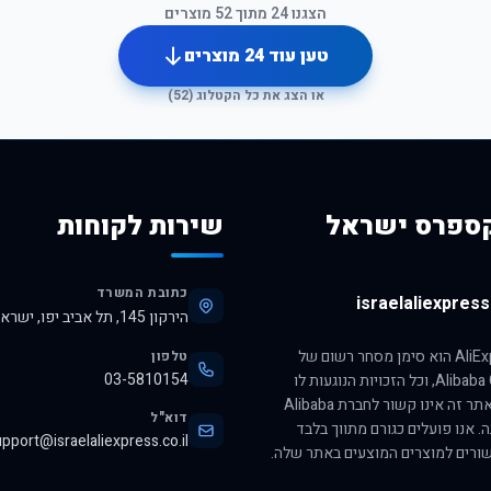
הצגנו
24
מתוך
52
מוצרים
טען עוד
24
מוצרים
או הצג את כל הקטלוג (
52
)
ספרס ישראל
שירות לקוחות
כתובת המשרד
israelaliexpress.
הירקון 145, תל אביב יפו, ישראל, 6345313
הסימן AliExpress הוא סימן מסחר רשום של
טלפון
03-5810154
חברת Alibaba Group, וכל הזכויות הנוגעות לו
שמורות לה. אתר זה אינו קשור לחברת Alibaba
דוא"ל
ה. אנו פועלים כגורם מתווך בלבד
pport@israelaliexpress.co.il
ורים למוצרים המוצעים באתר שלה.