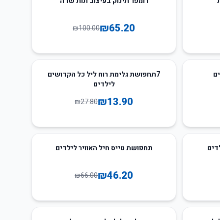
ת
רומפר תינוק בעיצוב תות שדה
₪
65.20
₪
100.00
50
%
-
ם
7תחפושת גלימת רוח ליל כל הקדושים
לילדים
₪
13.90
₪
27.80
30
%
-
דים
תחפושת טייס חיל האוויר לילדים
₪
46.20
₪
66.00
37
%
-