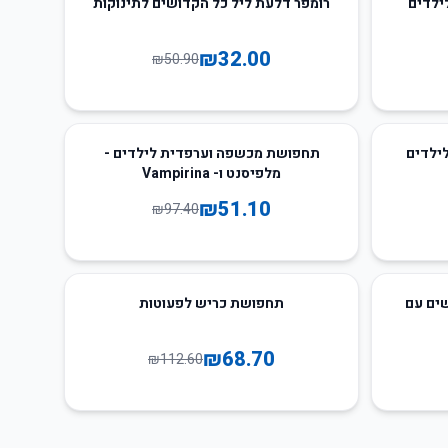
ילדים
רומפר דלעת ליל כל הקדושים לתינוקות
₪
32.00
₪
50.90
48
%
-
לילדים
תחפושת מכשפה וערפדית לילדים -
מלפיסנט ו- Vampirina
₪
51.10
₪
97.40
39
%
-
ים עם
תחפושת כריש לפעוטות
₪
68.70
₪
112.60