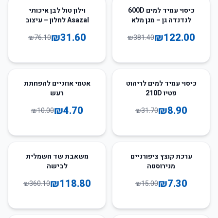
58
%
-
68
%
-
כיסוי עמיד למים 600D
וילון טול לבן איכותי
לנדנדה גן – מגן מלא
Asazal לחלון – עיצוב
לערסל ומרפסת
יוקרתי לחדר שינה וסלון
₪
31.60
₪
122.00
₪
76.10
₪
381.40
53
%
-
72
%
-
כיסוי עמיד למים לריהוט
אטמי אוזניים להפחתת
פטיו 210D
רעש
₪
4.70
₪
8.90
₪
10.00
₪
31.70
67
%
-
51
%
-
ערכת קוצץ ציפורניים
משאבת שד חשמלית
מנירוסטה
לבישה
₪
118.80
₪
7.30
₪
360.10
₪
15.00