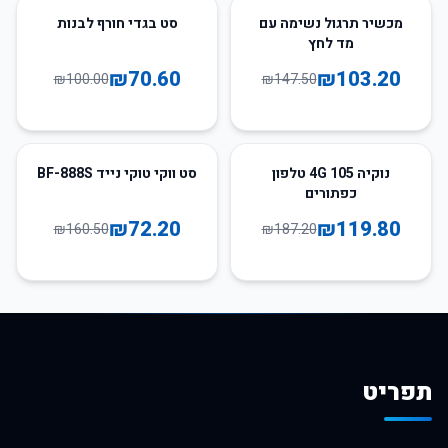
29
%
-
30
%
-
מכשיר תרגול נשימה עם
סט בגדי חורף לבנות
מד לחץ
₪
70.60
₪
103.20
₪
100.00
₪
147.50
55
%
-
36
%
-
נוקיה 105 4G טלפון
סט ווקי טוקי נייד BF-888S
כפתורים
₪
72.20
₪
119.80
₪
160.50
₪
187.20
תפריט