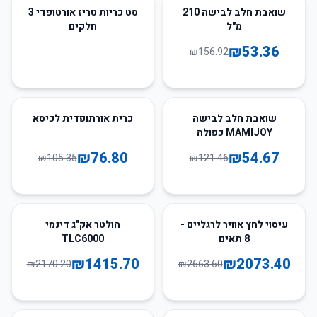
66
%
-
שואבת חלב לבישה 210
סט כריות טריז אורטופדי 3
מ"ל
חלקים
₪
53.36
₪
156.92
27
%
-
55
%
-
שואבת חלב לבישה
כרית אורתופדית לכיסא
MAMIJOY כפולה
₪
76.80
₪
54.67
₪
105.35
₪
121.46
35
%
-
22
%
-
עיסוי לחץ אוויר לרגליים -
הולטר אק"ג דינמי
8 תאים
TLC6000
₪
1415.70
₪
2073.40
₪
2170.20
₪
2663.60