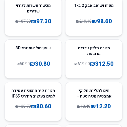
9
%
-
55
%
-
מפוח ושואב אבק 2 ב-1
מכשיר עשרות לגירוי
שרירים
₪
97.30
₪
98.60
₪
107.30
₪
219.10
39
%
-
50
%
-
מנורת תליון נורדית
שעון חול אומנותי 3D
מרובעת
₪
30.80
₪
312.50
₪
50.90
₪
619.00
41
%
-
9
%
-
ווים לתליית חלוקי
מנורת קיר חיצונית עמידה
אמבטיה מנירוסטה –
למים בעיצוב מודרני IP65
בעיצוב אלגנטי ועמיד
₪
80.60
₪
12.20
₪
135.70
₪
13.40
למים