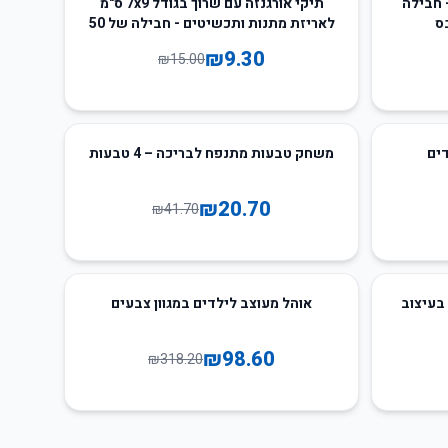
 חבילה
תיקי אורגנזה עם שרוך בגודל 7x9 ס"מ
לאריזת מתנות ותכשיטים - חבילה של 50
יחידות
₪
9.30
₪
15.00
50
%
-
ים
משחק טבעות מתנפח לבריכה – 4 טבעות
₪
20.70
₪
41.70
69
%
-
מד 7 צבעים בעיצוב
אוהל מעוצב לילדים במגוון צבעים
₪
98.60
₪
318.20