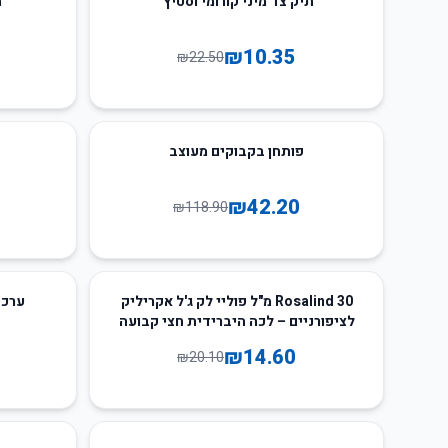
תיק צד מיני קורומי וסטיץ'
ת
₪
10.35
₪
22.50
50
%
-
65
%
-
פותחן בקבוקים מעוצב
₪
42.20
₪
118.90
56
%
-
27
%
-
Rosalind 30 מ"ל פוליי לק ג'ל אקריליק
ערכת מ
לציפורניים – לכה היברידית חצי קבועה
₪
14.60
₪
20.10
50
%
-
67
%
-