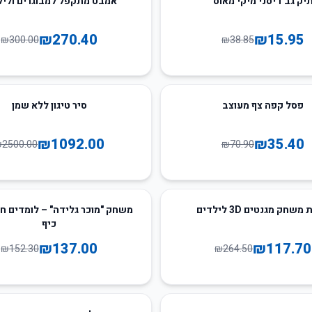
יק גב דיסני מיקי מאוס
אמבט מתקפל למבוגרים וליל
₪
270.40
₪
15.95
₪
300.00
₪
38.85
56
%
-
פסל קפה צף מעוצב
סיר טיגון ללא שמן
₪
1092.00
₪
35.40
₪
2500.00
₪
70.90
10
%
-
שחק מגנטים 3D לילדים
משחק "מוכר גלידה" – לומדים ח
כיף
₪
137.00
₪
117.70
₪
152.30
₪
264.50
30
%
-