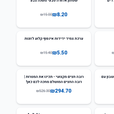
דים
שפתון אלוורה טבעי משנה צבע
₪
8.20
₪
15.00
64
%
-
ערכת צמיד ידידות אינסוף קלוע לזוגות
₪
5.50
₪
15.40
44
%
-
שבון עם
רובה חצים מקצועי - תכינו את המטרות |
רובה החצים המושלם מחכה לכם כאן!
₪
294.70
₪
526.30
38
%
-