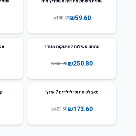
שטיח משחק מתנפח משפריץ מים
שטיח
₪
59.60
₪
180.80
30
%
-
35
%
-
מתחם פעילות לתינוקות מגודר
עט
₪
250.80
₪
385.90
55
%
-
59
%
-
טאבלט חינוכי לילדים 7 אינץ'
קס
₪
173.60
₪
423.50