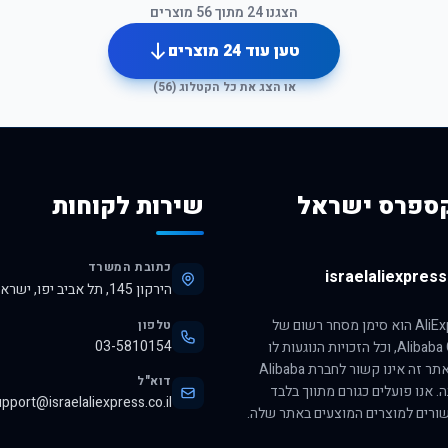
הצגנו
24
מתוך
56
מוצרים
טען עוד
24
מוצרים
או הצג את כל הקטלוג (
56
)
ספרס ישראל
שירות לקוחות
כתובת המשרד
israelaliexpress.
הירקון 145, תל אביב יפו, ישראל, 6345313
הסימן AliExpress הוא סימן מסחר רשום של
טלפון
03-5810154
חברת Alibaba Group, וכל הזכויות הנוגעות לו
שמורות לה. אתר זה אינו קשור לחברת Alibaba
דוא"ל
ה. אנו פועלים כגורם מתווך בלבד
pport@israelaliexpress.co.il
ורים למוצרים המוצעים באתר שלה.