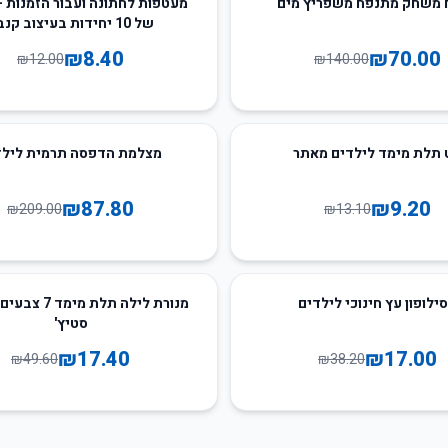
 משחק מתנפח משפריץ מים
מעטפות לחתונה ועבור הזמנות -
של 10 יחידות בעיצוב קנבס
₪
8.40
₪
70.00
₪
12.00
₪
140.00
58
%
-
 תלת מימד לילדים מאתר
מצלמת הדפסה תרמית לילד
₪
87.80
₪
9.20
₪
209.00
₪
13.10
65
%
-
ילופון עץ חינוכי לילדים
מנורת לילה תלת מי
סטיץ'
₪
17.40
₪
17.00
₪
49.60
₪
38.20