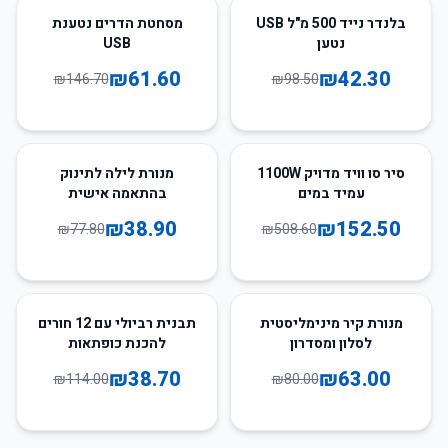
58
%
-
57
%
-
בלנדר נייד 500 מ"ל USB
מסחטת הדרים נטענת
נטען
USB
₪
61.60
₪
42.30
₪
146.70
₪
98.50
50
%
-
70
%
-
סיר סו וויד מדויק 1100W
מנורת לילה לתינוק
עמיד במים
בהתאמה אישית
₪
38.90
₪
152.50
₪
77.80
₪
508.60
66
%
-
21
%
-
מנורת קיר מינימליסטית
תבנית רביולי עם 12 חורים
לסלון ומסדרון
להכנת כופתאות
₪
38.70
₪
63.00
₪
114.00
₪
80.00