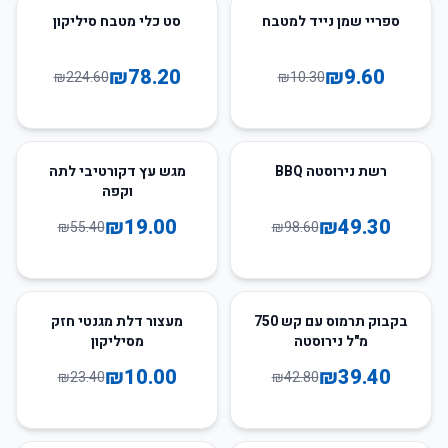
65
%
-
7
%
-
ספריי שמן נייד למטבח
סט כלי מטבח סיליקון
₪
78.20
₪
9.60
₪
224.60
₪
10.30
66
%
-
50
%
-
רשת נירוסטה BBQ
מגש עץ דקורטיבי לתה
וקפה
₪
19.00
₪
49.30
₪
55.40
₪
98.60
57
%
-
8
%
-
בקבוק תרמוס עם קש 750
מעצור דלת מגנטי חזק
מ"ל נירוסטה
מסיליקון
₪
10.00
₪
39.40
₪
23.40
₪
42.80