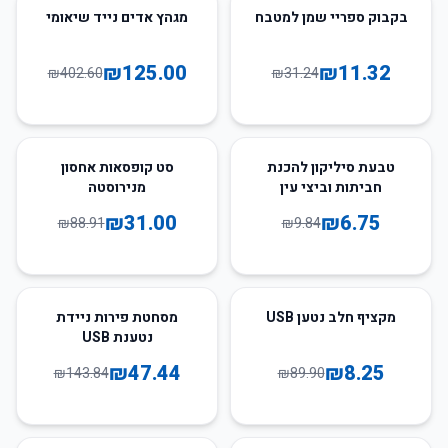
69
%
-
64
%
-
בקבוק ספריי שמן למטבח
מגהץ אדים נייד שיאומי
₪
125.00
₪
11.32
₪
402.60
₪
31.24
65
%
-
31
%
-
טבעת סיליקון להכנת
סט קופסאות אחסון
חביתות וביצי עין
מנירוסטה
₪
31.00
₪
6.75
₪
88.91
₪
9.84
67
%
-
91
%
-
מקציף חלב נטען USB
מסחטת פירות ניידת
נטענת USB
₪
47.44
₪
8.25
₪
143.84
₪
89.90