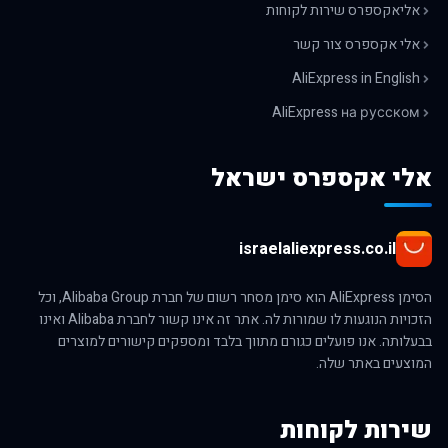
אליאקספרס שירות לקוחות
אלי אקספרס צור קשר
AliExpress in English
AliExpress на русском
אלי אקספרס ישראל
israelaliexpress.co.il
הסימן AliExpress הוא סימן מסחר רשום של חברת Alibaba Group, וכל
הזכויות הנוגעות לו שמורות לה. אתר זה אינו קשור לחברת Alibaba ואינו
בבעלותה. אנו פועלים כגורם מתווך בלבד ומספקים קישורים למוצרים
המוצעים באתר שלה.
שירות לקוחות