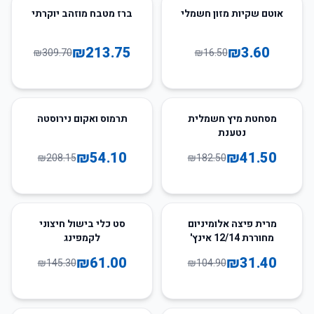
31
%
-
78
%
-
אוטם שקיות מזון חשמלי
ברז מטבח מוזהב יוקרתי
₪
213.75
₪
3.60
₪
309.70
₪
16.50
74
%
-
77
%
-
מסחטת מיץ חשמלית
תרמוס ואקום נירוסטה
נטענת
₪
54.10
₪
41.50
₪
208.15
₪
182.50
58
%
-
70
%
-
מרית פיצה אלומיניום
סט כלי בישול חיצוני
מחוררת 12/14 אינץ'
לקמפינג
₪
61.00
₪
31.40
₪
145.30
₪
104.90