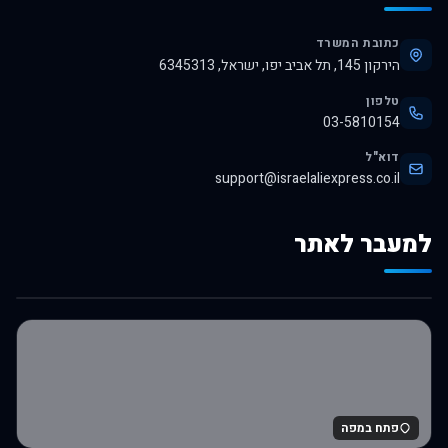
כתובת המשרד
הירקון 145, תל אביב יפו, ישראל, 6345313
טלפון
03-5810154
דוא"ל
support@israelaliexpress.co.il
למעבר לאתר
לרכישה באלי אקספרס
פתח במפה