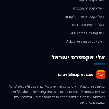
אליאקספרס קופונים
אליאקספרס מבצעים
אליאקספרס שירות לקוחות
אלי אקספרס צור קשר
AliExpress in English
AliExpress на русском
אלי אקספרס ישראל
israelaliexpress.co.il
הסימן AliExpress הוא סימן מסחר רשום של חברת Alibaba Group, וכל
הזכויות הנוגעות לו שמורות לה. אתר זה אינו קשור לחברת Alibaba ואינו
בבעלותה. אנו פועלים כגורם מתווך בלבד ומספקים קישורים למוצרים
המוצעים באתר שלה.