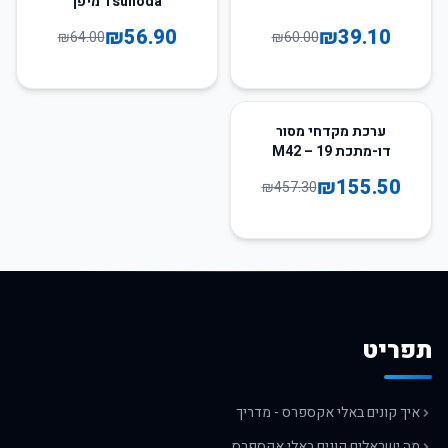
Tsunoda מיפן
₪
56.90
₪
39.10
₪
64.00
₪
60.00
66
%
-
ערכת מקדחי מסור
דו-מתכת M42 – 19
חלקים
₪
155.50
₪
457.30
תפריט
איך קונים באלי אקספרס - מדריך
מה ישראלים קונים באלי אקספרס