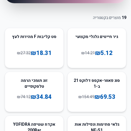
19
מוצרים בקטגוריה
33
%
-
64
%
-
גיר חייטים גלגלי מקצועי
סט קליבות F מהירות לעץ
₪
18.31
₪
5.12
₪
27.32
₪
14.21
53
%
-
55
%
-
סוג פאוור-אקסס דלוקס 21
זוג תומכי הרמה
ב-1
טלסקופיים
₪
34.84
₪
69.53
₪
74.12
₪
154.49
59
%
-
52
%
-
גלאי סתימות ונפילות אות
אקדח שטיפה YOFIDRA
200Bar
NF-51