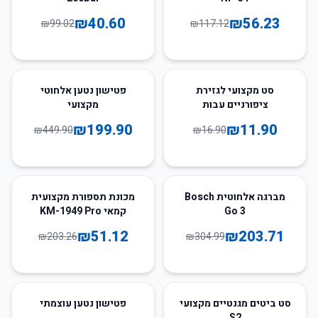
₪
40.60
₪
56.23
₪
99.02
₪
117.12
56
%
-
30
%
-
סט מקצועי לגזירת
פטישון נטען אלחוטי
ציפורניים עבות
מקצועי
₪
199.90
₪
11.90
₪
449.90
₪
16.90
75
%
-
33
%
-
מברגה אלחוטית Bosch
מכונת תספורת מקצועית
Go 3
קמאי KM-1949 Pro
₪
51.12
₪
203.71
₪
203.26
₪
304.99
62
%
-
50
%
-
סט ביטים מגנטיים מקצועי
פטישון נטען עוצמתי
S2