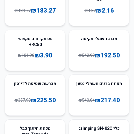
₪
183.27
₪
2.16
₪
484.77
₪
4.32
98
%
-
65
%
-
מברג חשמלי מקיטה
סט מקדחים מקצועי
HRC50
₪
3.90
₪
192.50
₪
181.90
₪
542.99
37
%
-
60
%
-
מפתח ברגים חשמלי נטען
מברשת שטיפה לדייסון
₪
225.50
₪
217.40
₪
357.90
₪
540.04
11
%
-
35
%
-
כלי crimping SN-02C
מכונת חיתוך כבל