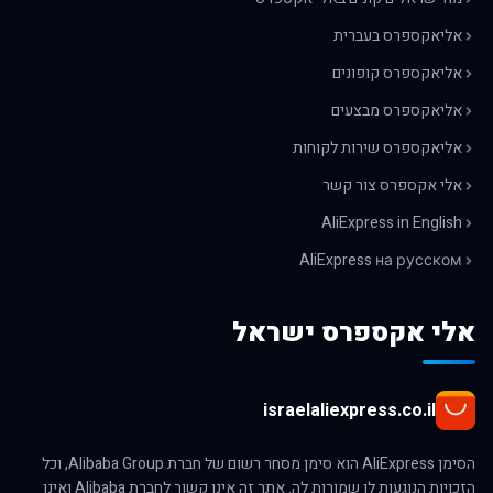
אליאקספרס בעברית
אליאקספרס קופונים
אליאקספרס מבצעים
אליאקספרס שירות לקוחות
אלי אקספרס צור קשר
AliExpress in English
AliExpress на русском
אלי אקספרס ישראל
israelaliexpress.co.il
הסימן AliExpress הוא סימן מסחר רשום של חברת Alibaba Group, וכל
הזכויות הנוגעות לו שמורות לה. אתר זה אינו קשור לחברת Alibaba ואינו