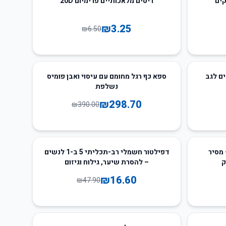
ריסים מלאכותיים פרימיום 20D
₪
3.25
₪
6.50
23
%
-
פרא אדום 8 מצבים לגב
ספא כף רגל מחומם עם עיסוי ואבן פומיס
נשלפת
₪
298.70
₪
390.00
65
%
-
 מסיר
דפילטור חשמלי רב-תכליתי 5 ב-1 לנשים
ק
– להסרת שיער, גילוח וגיזום
₪
16.60
₪
47.90
45
%
-