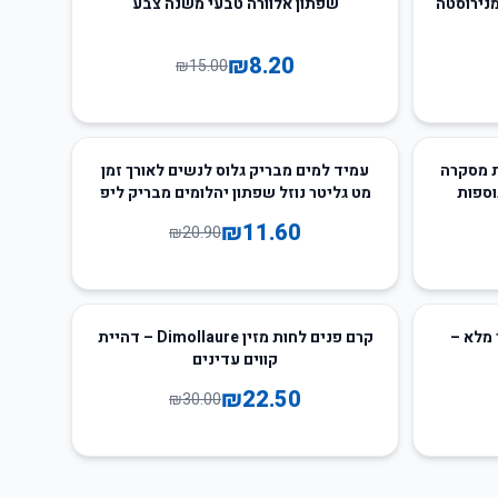
מנירוסטה
שפתון אלוורה טבעי משנה צבע
₪
8.20
₪
15.00
44
%
-
Bristlel מתכת מסקרה
עמיד למים מבריק גלוס לנשים לאורך זמן
וספות
מט גליטר נוזל שפתון יהלומים מבריק ליפ
ת מים
גלוס איפור קוסמטיקה
₪
11.60
₪
20.90
25
%
-
 מלא –
קרם פנים לחות מזין Dimollaure – דהיית
קווים עדינים
₪
22.50
₪
30.00