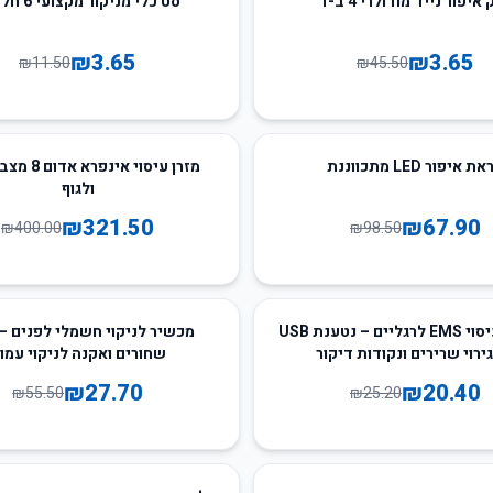
איפור נייד מודולרי 4 ב-1
סט כלי מניקור מקצועי 6 חלקים
₪
3.65
₪
3.65
₪
11.50
₪
45.50
20
%
-
 איפור LED מתכווננת
מזרן עיסוי אינ
ולגוף
₪
321.50
₪
67.90
₪
400.00
₪
98.50
50
%
-
מחצלת עיסוי EMS לרגליים – נטענת USB
מכשיר לניקוי חשמלי לפנים –
ירוי שרירים ונקודות דיקור
שחורים ואקנה לניקוי עמו
₪
27.70
₪
20.40
₪
55.50
₪
25.20
31
%
-