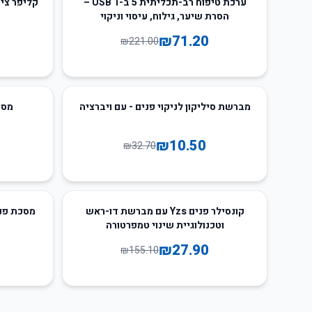
ערכת טיפוח רב-תכליתית 5 ב-1 USB –
קליפר ציפ
הסרת שיער, גילוח, עיסוי וניקוי
₪
71.20
₪
221.00
50
%
-
68
%
-
מברשת סיליקון לניקוי פנים - עם ויברציה
מסכת
₪
10.50
₪
32.70
66
%
-
82
%
-
קונסילר פנים Yzs עם מברשת דו-ראש
מסכת פני
וטכנולוגיית שינוי טמפרטורה
₪
27.90
₪
155.10