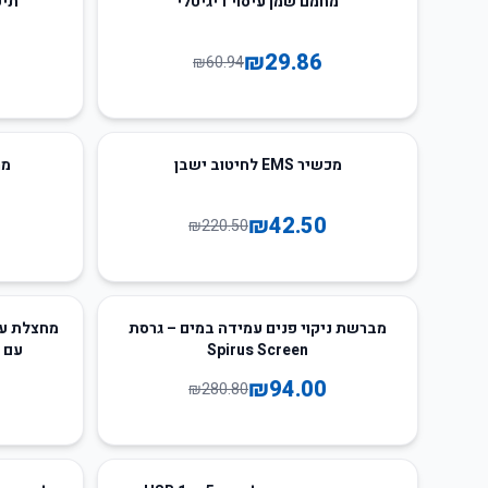
מחמם שמן עיסוי דיגיטלי
תיק 
₪
29.86
₪
60.94
31
%
-
81
%
-
מכשיר EMS לחיטוב ישבן
מראת
₪
42.50
₪
220.50
19
%
-
67
%
-
מברשת ניקוי פנים עמידה במים – גרסת
Spirus Screen
עם ג
₪
94.00
₪
280.80
67
%
-
68
%
-