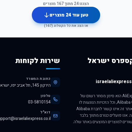
הצגנו
24
מתוך
167
מוצרים
טען עוד
24
מוצרים
או הצג את כל הקטלוג (
167
)
ספרס ישראל
שירות לקוחות
כתובת המשרד
israelaliexpress.
הירקון 145, תל אביב יפו, ישראל, 6345313
הסימן AliExpress הוא סימן מסחר רשום של
טלפון
03-5810154
חברת Alibaba Group, וכל הזכויות הנוגעות לו
שמורות לה. אתר זה אינו קשור לחברת Alibaba
דוא"ל
ה. אנו פועלים כגורם מתווך בלבד
pport@israelaliexpress.co.il
ורים למוצרים המוצעים באתר שלה.