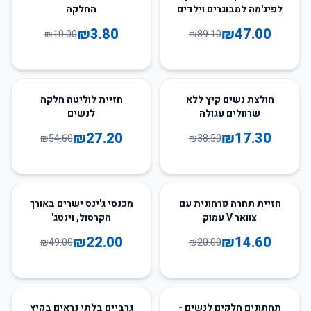
לפיג'מה למבוגרים וילדים
החלקה
- חורף
₪
3.80
₪
47.00
₪
10.00
₪
89.10
50
%
-
55
%
-
חולצת נשים קיץ ללא
חזיית לוליטה חלקה
שרוולים עגולה
לנשים
₪
27.20
₪
17.30
₪
54.60
₪
38.50
55
%
-
27
%
-
חזיית תחרה פרחונית עם
מכנסי ג'ינס ישרים באורך
צוואר V עמוק
הקרסול, וינטג'
₪
22.00
₪
14.60
₪
49.00
₪
20.00
18
%
-
54
%
-
תחתונים חלקים לנשים -
גרביים בלתי נראים בקיץ