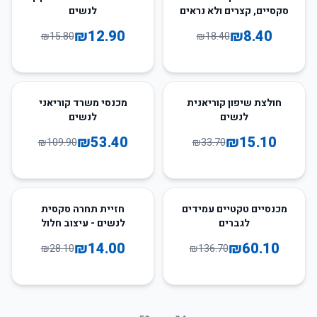
סקסיים, קצרים ולא נראים
לנשים
₪
12.90
₪
8.40
₪
15.80
₪
18.40
51
%
-
55
%
-
חולצת שיפון קוריאנית
מכנסי משרד קוריאני
לנשים
לנשים
₪
53.40
₪
15.10
₪
109.90
₪
33.70
50
%
-
56
%
-
מכנסיים טקטיים עמידים
חזיית תחרה סקסית
לגברים
לנשים - עיצוב חלול
אלחוטי
₪
14.00
₪
60.10
₪
28.10
₪
136.70