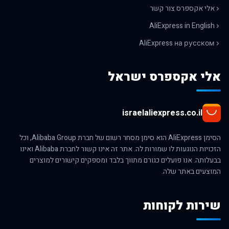
אלי אקספרס צור קשר
AliExpress in English
AliExpress на русском
אלי אקספרס ישראל
israelaliexpress.co.il
הסימן AliExpress הוא סימן מסחר רשום של חברת Alibaba Group, וכל
הזכויות הנוגעות לו שמורות לה. אתר זה אינו קשור לחברת Alibaba ואינו
בבעלותה. אנו פועלים כגורם מתווך בלבד ומספקים קישורים למוצרים
המוצעים באתר שלה.
שירות לקוחות