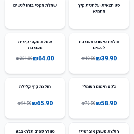
סט חצאית-עליונית קיץ
שמלת מקסי בוהו לנשים
מחמיא
72
%
-
18
%
-
חולצת טישרט מעוצבת
שמלת מקסי קיצית
לנשים
מעוצבת
₪
64.00
₪
39.90
₪
231.00
₪
48.50
30
%
-
23
%
-
ג'קט חימום חשמלי
חולצת קיץ קלילה
₪
65.90
₪
58.90
₪
94.50
₪
76.50
25
%
-
45
%
-
חולצת פשתן אוברסייז
סוודר פסים תלת-צבע