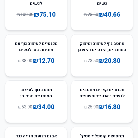
נשים
לנשים
₪
75.10
₪
40.66
₪
100.00
₪
73.50
67
%
-
11
%
-
מחטב גוף לעיצוב ומיצוק
מכנסיים לעיצוב גוף עם
המותניים, הירכיים והישבן
מתיחת בטן לנשים
₪
12.70
₪
20.80
₪
38.00
₪
23.50
37
%
-
35
%
-
מכנסיים קצרים מחטבים
מחטב גוף לעיצוב
לנשים - אנטי-שפשופים
המותניים והישבן
ובקרת בטן
₪
34.00
₪
16.80
₪
53.90
₪
25.90
62
%
-
47
%
-
תחפושת קוספליי סטיץ'
אבזם רצועת חזייה נגד