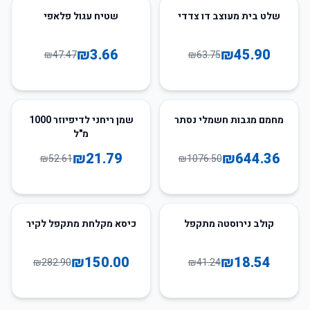
92
%
-
28
%
-
שלט בית מעוצב דו צדדי
שטיח עגול פלאפי
₪
3.66
₪
45.90
₪
47.47
₪
63.75
59
%
-
40
%
-
מחמם מגבות חשמלי נסתר
שמן ריחני לדיפיוזר 1000
מ"ל
₪
21.79
₪
644.36
₪
52.61
₪
1076.50
47
%
-
55
%
-
קולב נירוסטה מתקפל
כיסא מקלחת מתקפל לקיר
₪
150.00
₪
18.54
₪
282.90
₪
41.24