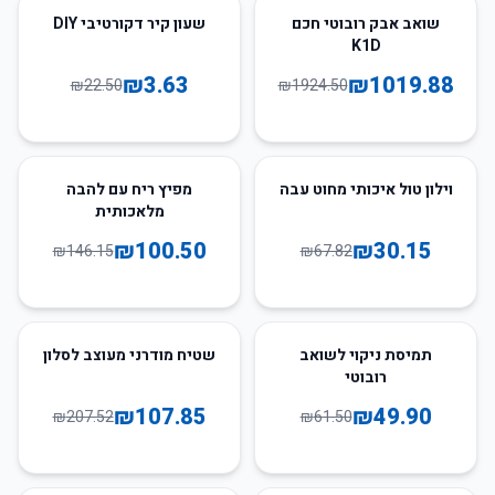
84
%
-
47
%
-
שואב אבק רובוטי חכם
שעון קיר דקורטיבי DIY
K1D
₪
3.63
₪
1019.88
₪
22.50
₪
1924.50
31
%
-
56
%
-
וילון טול איכותי מחוט עבה
מפיץ ריח עם להבה
מלאכותית
₪
100.50
₪
30.15
₪
146.15
₪
67.82
48
%
-
19
%
-
תמיסת ניקוי לשואב
שטיח מודרני מעוצב לסלון
רובוטי
₪
107.85
₪
49.90
₪
207.52
₪
61.50