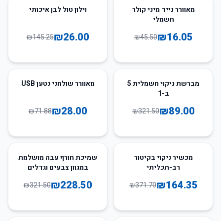
82
%
-
65
%
-
מאוורר נייד מיני קולר
וילון טול לבן איכותי
חשמלי
₪
26.00
₪
16.05
₪
145.25
₪
45.50
61
%
-
72
%
-
מברשת ניקוי חשמלית 5
מאוורר שולחני נטען USB
ב-1
₪
28.00
₪
89.00
₪
71.88
₪
321.50
29
%
-
56
%
-
מכשיר ניקוי בקיטור
שמיכת חורף עבה מושלמת
רב-תכליתי
במגוון צבעים וגדלים
₪
228.50
₪
164.35
₪
321.50
₪
371.70