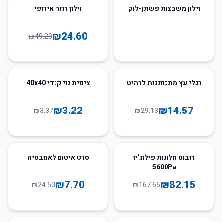
50
%
-
וילון משבצות פשתן-לוק
וילון רוזה אירופי
₪
24.60
₪
49.20
4
%
-
50
%
-
רגלי עץ מתכווננות לרהיט
ציפית נוי קנדי 40x40
₪
3.22
₪
14.57
₪
3.37
₪
29.13
69
%
-
51
%
-
רובוט חלונות פילוג'יו
סרט איטום לאמבטיה
5600Pa
₪
7.70
₪
82.15
₪
24.50
₪
167.65