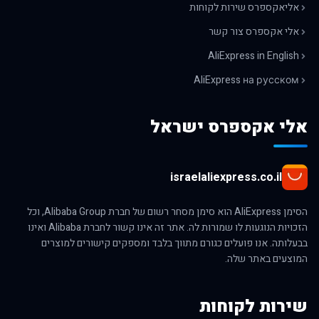
אליאקספרס שירות לקוחות
אלי אקספרס צור קשר
AliExpress in English
AliExpress на русском
אלי אקספרס ישראל
israelaliexpress.co.il
הסימן AliExpress הוא סימן מסחר רשום של חברת Alibaba Group, וכל
הזכויות הנוגעות לו שמורות לה. אתר זה אינו קשור לחברת Alibaba ואינו
בבעלותה. אנו פועלים כגורם מתווך בלבד ומספקים קישורים למוצרים
המוצעים באתר שלה.
שירות לקוחות