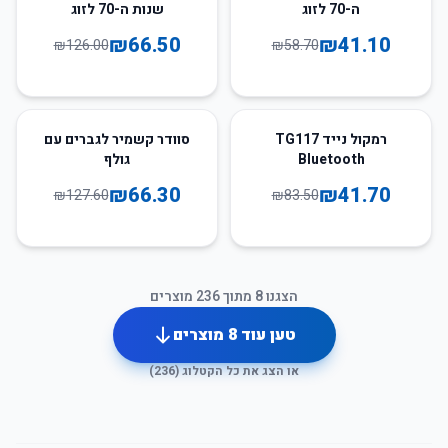
ה-70 לזוג
שנות ה-70 לזוג
₪
66.50
₪
41.10
₪
126.00
₪
58.70
48
%
-
50
%
-
רמקול נייד TG117
סוודר קשמיר לגברים עם
Bluetooth
גולף
₪
66.30
₪
41.70
₪
127.60
₪
83.50
הצגנו
8
מתוך
236
מוצרים
טען עוד
8
מוצרים
או הצג את כל הקטלוג (
236
)