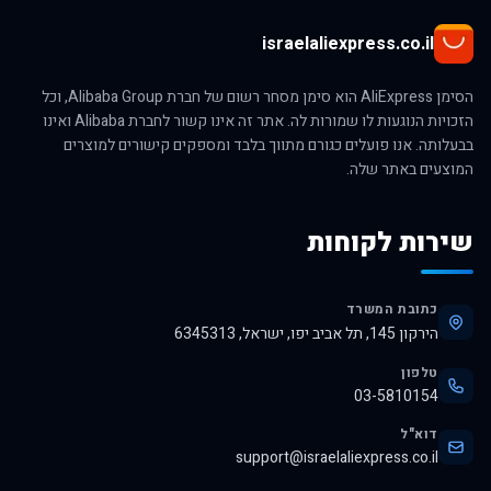
israelaliexpress.co.il
הסימן AliExpress הוא סימן מסחר רשום של חברת Alibaba Group, וכל
הזכויות הנוגעות לו שמורות לה. אתר זה אינו קשור לחברת Alibaba ואינו
בבעלותה. אנו פועלים כגורם מתווך בלבד ומספקים קישורים למוצרים
המוצעים באתר שלה.
שירות לקוחות
כתובת המשרד
הירקון 145, תל אביב יפו, ישראל, 6345313
טלפון
03-5810154
דוא"ל
support@israelaliexpress.co.il