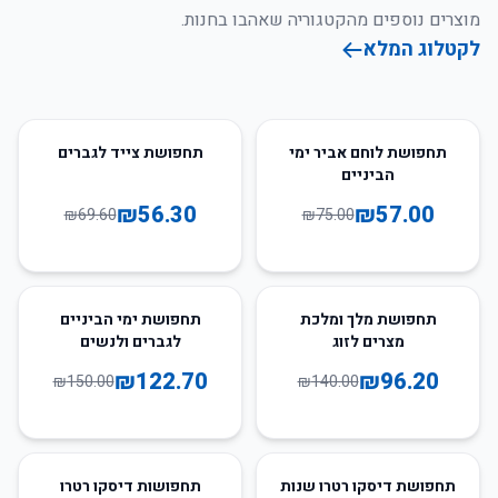
מוצרים נוספים מהקטגוריה שאהבו בחנות.
לקטלוג המלא
19
%
-
24
%
-
תחפושת לוחם אביר ימי
תחפושת צייד לגברים
הביניים
₪
56.30
₪
57.00
₪
69.60
₪
75.00
18
%
-
31
%
-
תחפושת מלך ומלכת
תחפושת ימי הביניים
מצרים לזוג
לגברים ולנשים
₪
122.70
₪
96.20
₪
150.00
₪
140.00
47
%
-
30
%
-
תחפושת דיסקו רטרו שנות
תחפושות דיסקו רטרו