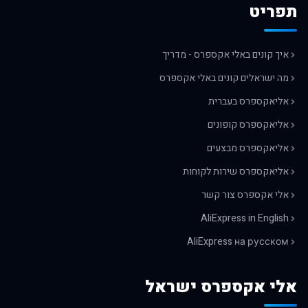
תפריט
איך קונים באלי אקספרס - מדריך
מה ישראלים קונים באלי אקספרס
אליאקספרס בעברית
אליאקספרס קופונים
אליאקספרס מבצעים
אליאקספרס שירות לקוחות
אלי אקספרס צור קשר
AliExpress in English
AliExpress на русском
אלי אקספרס ישראל