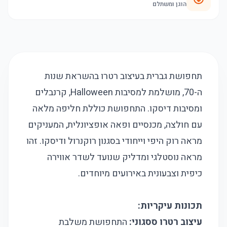
הוגן ומשתלם
תחפושת גברית בעיצוב רטרו בהשראת שנות
ה-70, מושלמת למסיבות Halloween, קרנבלים
ומסיבות דיסקו. התחפושת כוללת חליפה מלאה
עם חולצה, מכנסיים ופאה אופציונלית, המעניקים
מראה רוק היפי וייחודי בסגנון רוקנרול ודיסקו. זהו
מראה נוסטלגי ומדליק שנועד לשדר אווירה
כיפית וצבעונית באירועים מיוחדים.
תכונות עיקריות:
עיצוב רטרו ססגוני:
התחפושת משלבת