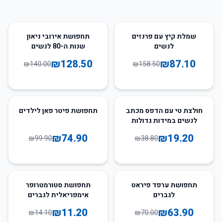
8
%
-
45
%
-
שמלת קיץ עם פרנזים
תחפושת אירובי ניאון
לנשים
שנות ה-80 לנשים
₪
128.50
₪
87.10
₪
140.00
₪
158.50
25
%
-
51
%
-
חולצת טי עם הדפס מכתב
תחפושת פיטר פאן לילדים
לנשים במידות גדולות
₪
74.90
₪
19.20
₪
99.90
₪
38.80
21
%
-
9
%
-
תחפושת ערפד פיראט
תחפושת סטורמטרופר
לגברים
אימפריאלית לגברים
₪
11.20
₪
63.90
₪
14.10
₪
70.00