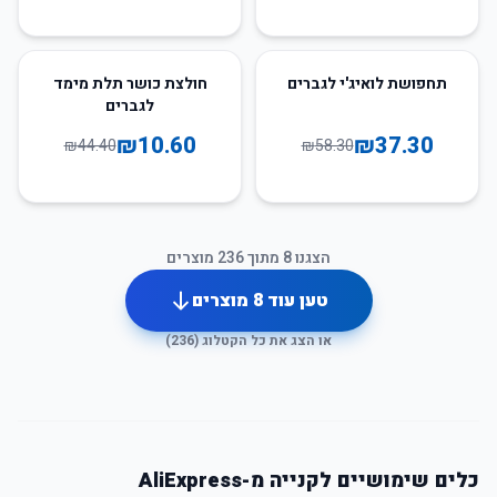
76
%
-
36
%
-
תחפושת לואיג'י לגברים
חולצת כושר תלת מימד
לגברים
₪
10.60
₪
37.30
₪
44.40
₪
58.30
הצגנו
8
מתוך
236
מוצרים
טען עוד
8
מוצרים
או הצג את כל הקטלוג (
236
)
כלים שימושיים לקנייה מ-AliExpress