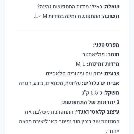
שאלה:
באילו מידות התחפושת זמינה?
תשובה:
התחפושת זמינה במידות M ו-L.
מפרט טכני:
חומר:
פוליאסטר
מידות זמינות:
M, L
צבעים:
ירוק עם עיטורים קלאסיים
אביזרים כלולים:
עליונית, מכנסיים, כובע, חגורה
משקל:
כ-0.5 ק"ג
3 יתרונות של התחפושת:
עיצוב קלאסי ואגדי:
התחפושת משלבת את
הסגנונות של רובין הוד ופיטר פאן ליצירת מראה
ייחודי.