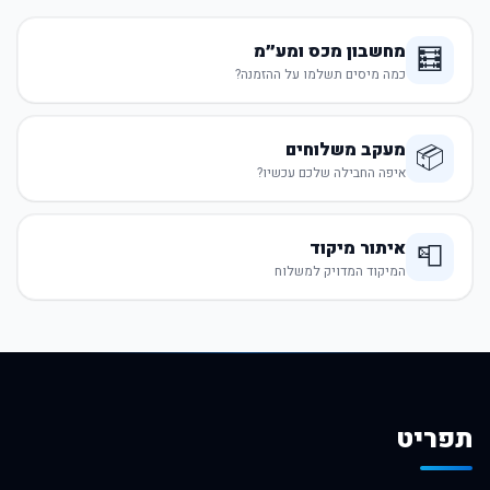
מחשבון מכס ומע״מ
🧮
כמה מיסים תשלמו על ההזמנה?
מעקב משלוחים
📦
איפה החבילה שלכם עכשיו?
איתור מיקוד
📮
המיקוד המדויק למשלוח
תפריט