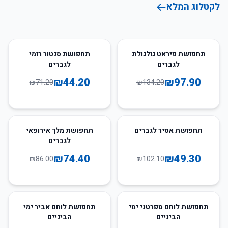
לקטלוג המלא
38
%
-
27
%
-
תחפושת פיראט גולגולת
תחפושת סנטור רומי
לגברים
לגברים
₪
44.20
₪
97.90
₪
71.20
₪
134.20
13
%
-
52
%
-
תחפושת אסיר לגברים
תחפושת מלך אירופאי
לגברים
₪
74.40
₪
49.30
₪
86.00
₪
102.10
24
%
-
58
%
-
תחפושת לוחם ספרטני ימי
תחפושת לוחם אביר ימי
הביניים
הביניים