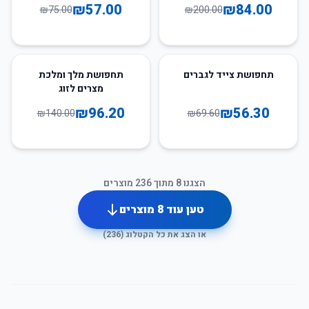
₪
57.00
₪
84.00
₪
75.00
₪
200.00
31
%
-
19
%
-
תחפושת צייד לגברים
תחפושת מלך ומלכת
מצרים לזוג
₪
96.20
₪
56.30
₪
140.00
₪
69.60
הצגנו
8
מתוך
236
מוצרים
טען עוד
8
מוצרים
או הצג את כל הקטלוג (
236
)