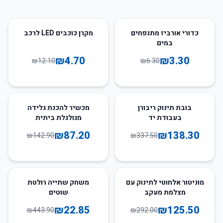
61
%
-
48
%
-
כדורי אורביז מתנפחים
מקרן כוכבים LED לרכב
במים
₪
4.70
₪
3.30
₪
12.10
₪
6.30
39
%
-
59
%
-
בובת תינוק ריבורן
מכשיר להכנת גלידה
בעבודת יד
מגולגלת ביתית
₪
87.20
₪
138.30
₪
142.90
₪
337.50
95
%
-
57
%
-
מוניטור אלחוטי לתינוק עם
משחק שתייה רולטת
מצלמת מעקב
שוטים
₪
22.85
₪
125.50
₪
443.90
₪
292.00