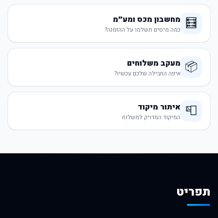
מחשבון מכס ומע״מ
🧮
כמה מיסים תשלמו על ההזמנה?
מעקב משלוחים
📦
איפה החבילה שלכם עכשיו?
איתור מיקוד
📮
המיקוד המדויק למשלוח
תפריט