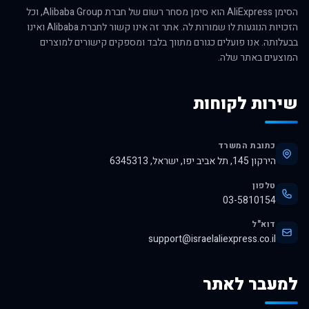
הסימן AliExpress הוא סימן מסחר רשום של חברת Alibaba Group, וכל
הזכויות הנוגעות לו שמורות לה. אתר זה אינו קשור לחברת Alibaba ואינו
בבעלותה. אנו פועלים כגורם מתווך בלבד ומספקים קישורים למוצרים
המוצעים באתר שלה.
שירות לקוחות
כתובת המשרד
הירקון 145, תל אביב יפו, ישראל, 6345313
טלפון
03-5810154
דוא"ל
support@israelaliexpress.co.il
למעבר לאתר
לרכישה באלי אקספרס