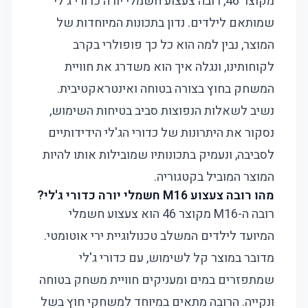
מקוצר 46, רובה צעצוע חשמלי יורה כדורי ג'לי
שמותאם לילדים. נדון בתכונות המיוחדות של
המוצר, נבין למה הוא כל כך פופולרי בקרב
לקוחותינו, ונגלה איך הוא משדרג את חוויית
המשחק בחוץ בצורה בטוחה ואינטראקטיבית.
נשיב לשאלות הנפוצות סביב בטיחות השימוש,
נסקור את היתרונות של כדורי הג'לי הידידותיים
לסביבה, ונעמיק בתכונותיו שמובילות אותו להיות
המוצר המוביל בקטגוריה.
מהו רובה צעצוע M16 חשמלי יורה כדורי ג'לי?
רובה ה-M16 מקוצר 46 הוא צעצוע חשמלי
המיועד לילדים המשלב טכנולוגיית ירי אוטומטי.
מדובר במוצר קל לשימוש, עם כדורי ג'לי
שמתפזרים במים ומעניקים חוויית משחק בטוחה
ונקייה. הרובה מתאים במיוחד למשחקי חוץ בשל