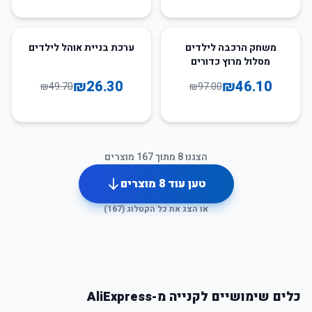
47
%
-
52
%
-
משחק הרכבה לילדים
ערכת בניית אוהל לילדים
מסלול מרוץ כדורים
₪
26.30
₪
46.10
₪
49.70
₪
97.00
הצגנו
8
מתוך
167
מוצרים
טען עוד
8
מוצרים
או הצג את כל הקטלוג (
167
)
כלים שימושיים לקנייה מ-AliExpress