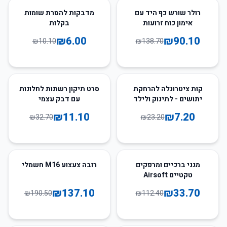
41
%
-
35
%
-
רולר שורש כף היד עם
מדבקות להסרת שומות
אימון כוח זרועות
בקלות
₪
6.00
₪
90.10
₪
10.10
₪
138.70
66
%
-
69
%
-
קות ציטרונלה להרחקת
סרט תיקון רשתות לחלונות
יתושים - לתינוק ולילד
עם דבק עצמי
₪
11.10
₪
7.20
₪
32.70
₪
23.20
28
%
-
70
%
-
מגני ברכיים ומרפקים
רובה צעצוע M16 חשמלי
טקטיים Airsoft
₪
137.10
₪
33.70
₪
190.50
₪
112.40