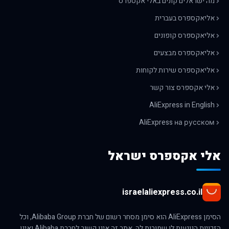
מה ישראלים קונים באלי אקספרס
אליאקספרס בעברית
אליאקספרס קופונים
אליאקספרס מבצעים
אליאקספרס שירות לקוחות
אלי אקספרס צור קשר
AliExpress in English
AliExpress на русском
אלי אקספרס ישראל
israelaliexpress.co.il
הסימן AliExpress הוא סימן מסחר רשום של חברת Alibaba Group, וכל
הזכויות הנוגעות לו שמורות לה. אתר זה אינו קשור לחברת Alibaba ואינו