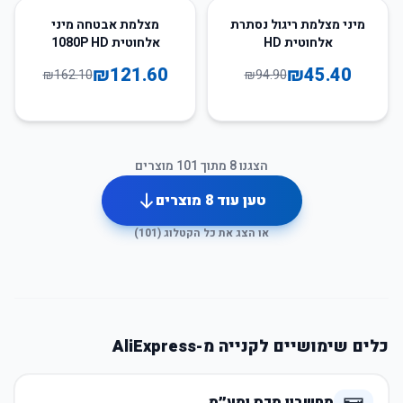
25
%
-
52
%
-
מיני מצלמת ריגול נסתרת
מצלמת אבטחה מיני
אלחוטית HD
אלחוטית 1080P HD
₪
121.60
₪
45.40
₪
162.10
₪
94.90
הצגנו
8
מתוך
101
מוצרים
טען עוד
8
מוצרים
או הצג את כל הקטלוג (
101
)
כלים שימושיים לקנייה מ-AliExpress
מחשבון מכס ומע״מ