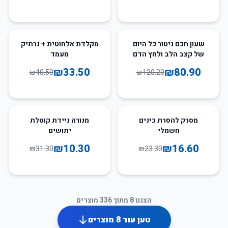
17
%
-
33
%
-
שעון חכם ניטור כל היום
מקלדת אלחוטית + נרתיק
של קצב הלב ולחץ הדם
מעמד
₪
33.50
₪
80.90
₪
40.50
₪
120.20
67
%
-
29
%
-
מסרק להסרת כינים
מנורה ניידת קוטלת
חשמלי
יתושים
₪
10.30
₪
16.60
₪
31.30
₪
23.30
הצגנו
8
מתוך
336
מוצרים
טען עוד
8
מוצרים