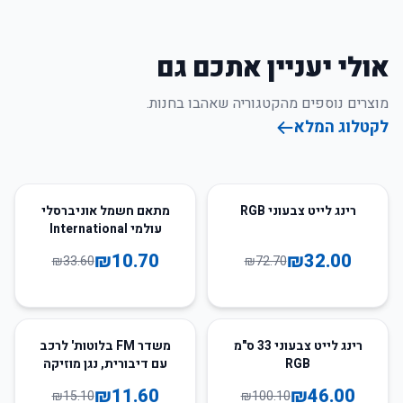
אולי יעניין אתכם גם
מוצרים נוספים מהקטגוריה שאהבו בחנות.
לקטלוג המלא
68
%
-
56
%
-
רינג לייט צבעוני RGB
מתאם חשמל אוניברסלי
עולמי International
Adaptor
₪
10.70
₪
32.00
₪
33.60
₪
72.70
23
%
-
54
%
-
רינג לייט צבעוני 33 ס"מ
משדר FM בלוטות' לרכב
RGB
עם דיבורית, נגן מוזיקה
וטעינה Q3
₪
11.60
₪
46.00
₪
15.10
₪
100.10