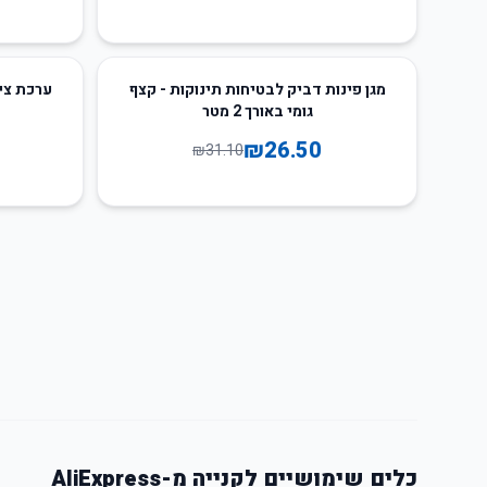
65
%
-
15
%
-
מגן פינות דביק לבטיחות תינוקות - קצף
ערכת ציו
גומי באורך 2 מטר
₪
26.50
₪
31.10
כלים שימושיים לקנייה מ-AliExpress