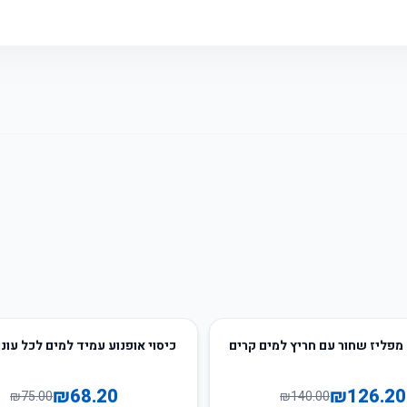
9
%
-
מפליז שחור עם חריץ למים קרים
כיסוי אופנוע עמיד למים לכל עונ
₪
68.20
₪
126.20
₪
75.00
₪
140.00