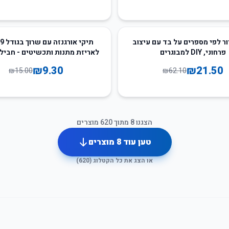
38
%
-
ר לפי מספרים על בד עם עיצוב
פרחוני, DIY למבוגרים
יחידות
₪
9.30
₪
21.50
₪
15.00
₪
62.10
הצגנו
8
מתוך
620
מוצרים
טען עוד
8
מוצרים
או הצג את כל הקטלוג (
620
)