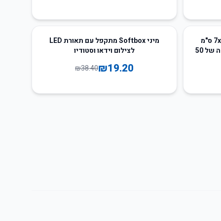
50
%
-
תיקי אורגנזה עם שרוך בגודל 7x9 ס"מ
מיני Softbox מתקפל עם תאורת LED
לאריזת מתנות ותכשיטים - חבילה של 50
לצילום וידאו וסטודיו
₪
19.20
₪
38.40